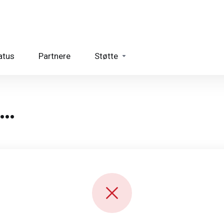
atus
Partnere
Støtte
m…