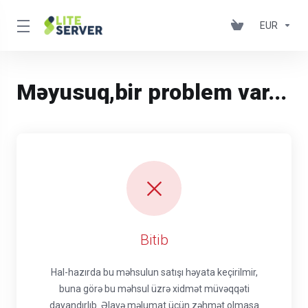
EUR
Məyusuq,bir problem var...
Bitib
Hal-hazırda bu məhsulun satışı həyata keçirilmir,
buna görə bu məhsul üzrə xidmət müvəqqəti
dayandırlıb. Əlavə məlumat üçün zəhmət olmasa