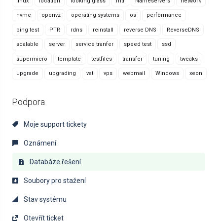
linux
location
looking glass
mtr
Nameservers
network
nvme
openvz
operating systems
os
performance
ping test
PTR
rdns
reinstall
reverse DNS
ReverseDNS
scalable
server
service tranfer
speed test
ssd
supermicro
template
testfiles
transfer
tuning
tweaks
upgrade
upgrading
vat
vps
webmail
Windows
xeon
Podpora
Moje support tickety
Oznámení
Databáze řešení
Soubory pro stažení
Stav systému
Otevřít ticket