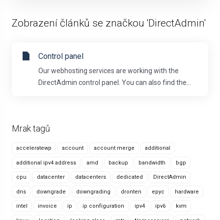
Zobrazení článků se značkou 'DirectAdmin'
Control panel
Our webhosting services are working with the
DirectAdmin control panel. You can also find the...
Mrak tagů
acceleratewp
account
account merge
additional
additional ipv4 address
amd
backup
bandwidth
bgp
cpu
datacenter
datacenters
dedicated
DirectAdmin
dns
downgrade
downgrading
dronten
epyc
hardware
intel
invoice
ip
ip configuration
ipv4
ipv6
kvm