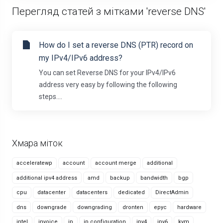
Перегляд статей з мітками 'reverse DNS'
How do I set a reverse DNS (PTR) record on
my IPv4/IPv6 address?
You can set Reverse DNS for your IPv4/IPv6
address very easy by following the following
steps....
Хмара міток
acceleratewp
account
account merge
additional
additional ipv4 address
amd
backup
bandwidth
bgp
cpu
datacenter
datacenters
dedicated
DirectAdmin
dns
downgrade
downgrading
dronten
epyc
hardware
intel
invoice
ip
ip configuration
ipv4
ipv6
kvm