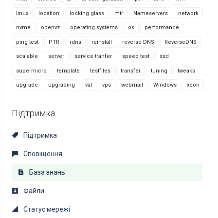
linux
location
looking glass
mtr
Nameservers
network
nvme
openvz
operating systems
os
performance
ping test
PTR
rdns
reinstall
reverse DNS
ReverseDNS
scalable
server
service tranfer
speed test
ssd
supermicro
template
testfiles
transfer
tuning
tweaks
upgrade
upgrading
vat
vps
webmail
Windows
xeon
Підтримка
Підтримка
Сповіщення
База знань
Файли
Статус мережі